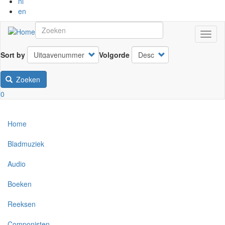
nl
en
Navig
wisse
Sort by
Volgorde
Zoeken
0
Home
Bladmuziek
Audio
Boeken
Reeksen
Componisten