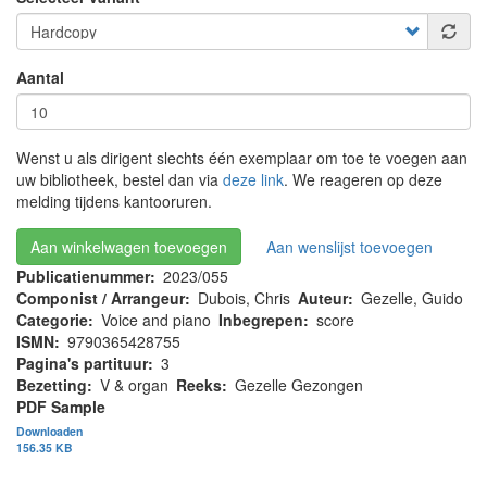
Aantal
Wenst u als dirigent slechts één exemplaar om toe te voegen aan
uw bibliotheek, bestel dan via
deze link
. We reageren op deze
melding tijdens kantooruren.
Aan winkelwagen toevoegen
Aan wenslijst toevoegen
Publicatienummer
2023/055
Componist / Arrangeur
Dubois, Chris
Auteur
Gezelle, Guido
Categorie
Voice and piano
Inbegrepen
score
ISMN
9790365428755
Pagina's partituur
3
Bezetting
V & organ
Reeks
Gezelle Gezongen
PDF Sample
Downloaden
156.35 KB