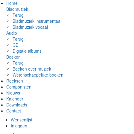
Overslaan
Home
en
Bladmuziek
naar
Terug
de
Bladmuziek instrumentaal
inhoud
Bladmuziek vocaal
gaan
Audio
Terug
CD
Digitale albums
Boeken
Terug
Boeken over muziek
Wetenschappelijke boeken
Reeksen
Componisten
Nieuws
Kalender
Downloads
Contact
Wensenlijst
Inloggen