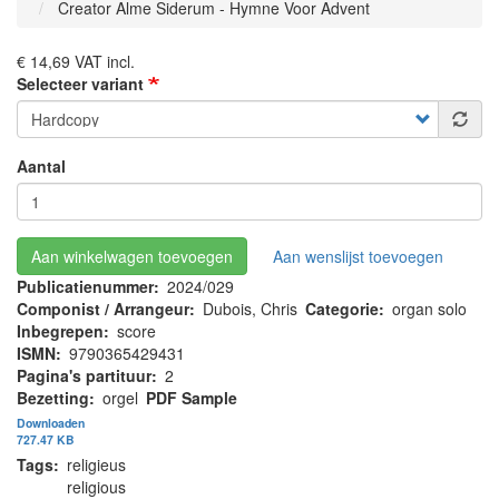
Creator Alme Siderum - Hymne Voor Advent
€ 14,69
VAT incl.
Selecteer variant
Aantal
Aan winkelwagen toevoegen
Aan wenslijst toevoegen
Publicatienummer
2024/029
Componist / Arrangeur
Dubois, Chris
Categorie
organ solo
Inbegrepen
score
ISMN
9790365429431
Pagina's partituur
2
Bezetting
orgel
PDF Sample
Downloaden
727.47 KB
Tags
religieus
religious