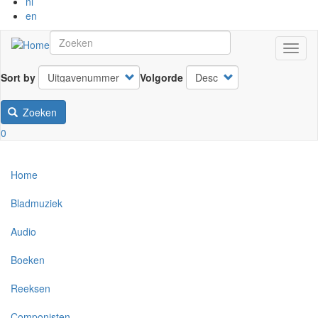
nl
en
Navig
wisse
Sort by
Volgorde
Zoeken
0
Home
Bladmuziek
Audio
Boeken
Reeksen
Componisten