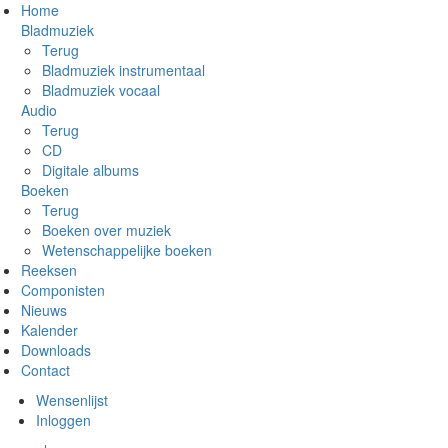
Overslaan
Home
en
Bladmuziek
naar
Terug
de
Bladmuziek instrumentaal
inhoud
Bladmuziek vocaal
gaan
Audio
Terug
CD
Digitale albums
Boeken
Terug
Boeken over muziek
Wetenschappelijke boeken
Reeksen
Componisten
Nieuws
Kalender
Downloads
Contact
Wensenlijst
Inloggen